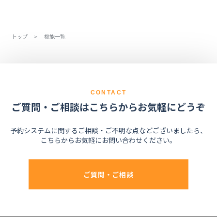
います。大手金融機関の厳しいセキュリティ基準にも
経験豊富な担当者が貴社の課題整理から伴走します。
対応しています。
システムの設定方法を説明だけでなく、導入前も後も
貴社独自の複雑な予約ルールや運用フローを丁寧にヒ
トップ
>
機能一覧
アリングし、最適な運用をご提案します。
CONTACT
ご質問・ご相談はこちらからお気軽にどうぞ
予約システムに関するご相談・ご不明な点などございましたら、
こちらからお気軽にお問い合わせください。
ご質問・ご相談