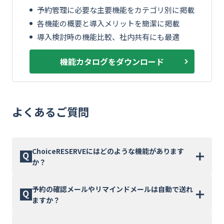
予約管理に必要な主要機能をカテゴリ別に掲載
各機能の概要と導入メリットを簡潔に掲載
導入検討時の機能比較、社内共有にも最適
機能カタログをダウンロード
よくあるご質問
ChoiceRESERVEにはどのような機能があります
か？
予約サイトの準備、予約メニュー設定、予約受付・管
予約の確認メールやリマインドメールは自動で送れ
理、メール通知・配信、会員・顧客管理、複数拠点の
ますか？
管理、計測・分析、セキュリティ、外部連携の9カテゴ
リにわたる豊富な機能を備えています。開発不要で、