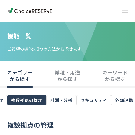
予約サイトの準備
予約メニュー設定
予約受付・管理
メール通知
機能一覧
トップページ
料金
ご希望の機能を3つの方法から探せます
機能
導入事例
カテゴリー
業種・用途
キーワード
から探す
から探す
から探す
業種から選ぶ
デモサイト
理
複数拠点の管理
計測・分析
セキュリティ
外部連携
お役立ち情報
ご利用の流れ
複数拠点の管理