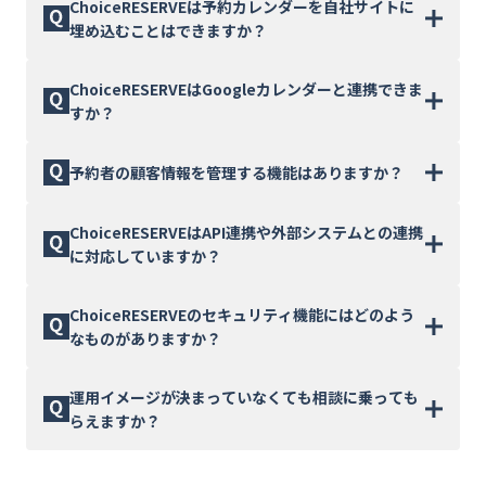
はい、予約受付メール、予約確認メール、キャンセル
ChoiceRESERVEは予約カレンダーを自社サイトに
ウェブ予約の受付から自動メール配信、顧客管理ま
受付メール、直前のリマインドメール、サンキューメ
埋め込むことはできますか？
で、予約業務に必要な機能をワンストップで提供しま
ールなどを自動配信できます。メール文面はメニュー
す。
ごとにカスタマイズでき、予約受付業務の効率化と予
はい、可能です。ChoiceRESERVEのAPI連携機能を利
ChoiceRESERVEはGoogleカレンダーと連携できま
約忘れの防止を実現します。
用することで、予約メニューや予約情報などのデータ
すか？
を取得し、自社サイト上に予約カレンダーや予約受付
画面を自由に構築・表示することができます。※APIの
はい、Googleカレンダー連携に対応しています。
予約者の顧客情報を管理する機能はありますか？
ご利用には、ChoiceRESERVEの契約に加えて有償オ
ChoiceRESERVEで受け付けた予約情報がGoogleカレ
プションのお申し込みが必要です
ンダーに自動で反映され、変更やキャンセルもリアル
はい、会員・顧客管理機能を標準で備えています。会
ChoiceRESERVEはAPI連携や外部システムとの連携
タイムで同期します。管理画面にログインしなくても
員登録・編集・削除、会員データのCSV出力・一括登
に対応していますか？
予約状況を一元管理でき、Zoom・Google Meetとの
録、会員用マイページ、会員向けメールの一斉配信が
自動連携にも対応しています。
可能です。ゲスト予約にも対応しており、会員登録な
はい、業界トップクラスの充実したAPIを提供していま
ChoiceRESERVEのセキュリティ機能にはどのよう
しでも予約を受け付けられます。また、既存の会員デ
す。既存の基幹システムやCRMとの予約データ連携が
なものがありますか？
ータとの連携も可能です。
可能です。また、Salesforce連携、Googleカレンダー
連携、Zoom・Google Meet連携、アフィリエイト連
SSL標準装備に加え、固定IPアクセス制限、2要素認
運用イメージが決まっていなくても相談に乗っても
携など、多様な外部サービスとの連携に対応していま
証、ログインロック、パスワードポリシー設定、管理
らえますか？
す。
者操作ログの取得、BOT対策機能（Cloudflare
Turnstile）など、多層的なセキュリティ機能を備えて
はい、5,000件以上の導入実績から得た知見をもとに、