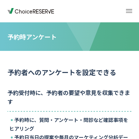
予約時アンケート
トップページ
料金
予約者へのアンケートを設定できる
機能
導入事例
予約受付時に、予約者の要望や意見を収集できま
業種から選ぶ
デモサイト
す
お役立ち情報
ご利用の流れ
予約時に、質問・アンケート・問診など確認事項を
ヒアリング
予約日当日の提案や毎月のマーケティング分析デー