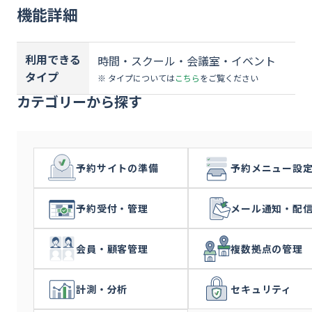
資料ダウンロード
機能詳細
お問い合わせ
利用できる
時間・スクール・会議室・イベント
タイプ
※ タイプについては
こちら
をご覧ください
カテゴリーから探す
予約サイトの準備
予約メニュー設
予約受付・管理
メール通知・配
会員・顧客管理
複数拠点の管理
計測・分析
セキュリティ