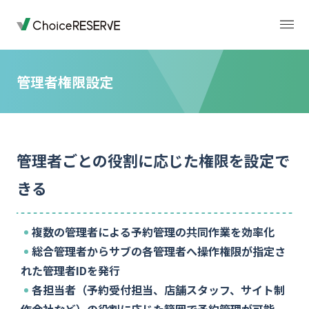
管理者権限設定
トップページ
料金
管理者ごとの役割に応じた権限を設定で
機能
導入事例
きる
業種から選ぶ
デモサイト
複数の管理者による予約管理の共同作業を効率化
総合管理者からサブの各管理者へ操作権限が指定さ
お役立ち情報
ご利用の流れ
れた管理者IDを発行
各担当者（予約受付担当、店舗スタッフ、サイト制