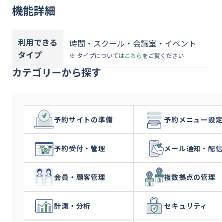
資料ダウンロード
機能詳細
お問い合わせ
利用できる
時間・スクール・会議室・イベント
タイプ
※ タイプについては
こちら
をご覧ください
カテゴリーから探す
予約サイトの準備
予約メニュー設
予約受付・管理
メール通知・配
会員・顧客管理
複数拠点の管理
計測・分析
セキュリティ