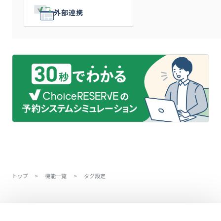
外部連携
トップ
>
機能一覧
>
タグ設定