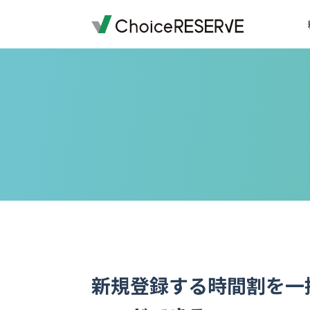
ご利用料金
機能一覧
導入事例
業種から選ぶ
デモサイトを体験する
ご利用までの流れ
お役立ち情報
資料ダウンロード一覧
オプション料金
予約サイトの準備
導入企業一覧
受付・来店体験
来店予約
お問い合わせの前に
予約システム
おすすめ
会員・顧客管理
銀行・保険
銀行・保険
予約システムシミュレーション
実績多数
実績多数
おすす
外部連携
車検・車両メンテナンス
百貨店
おすすめ
写真スタジオ・写真館
ブライダル
もっと見る
もっと見る
退去立会いの電話対応から
スクール・レッスン
店舗を指定して予約
スメイトマネジメントが選
ご提案資料
おすすめ
ゴルフスクール
銀行・保険
実績多数
全19ページ
株式会社ハウスメイトマネジメント
ヨガ教室
英会話・語学スクール
ワクチン
一覧を見る
新規登録する時間割を一
もっと見る
予防接種
コールバック・アフターフォロー