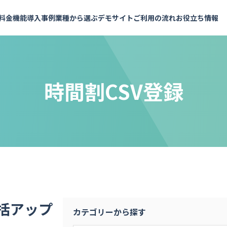
料金
機能
導入事例
業種から選ぶ
デモサイト
ご利用の流れ
お役立ち情報
時間割CSV登録
よくあるご質問
予約メニュー設定
施設・会議室
API連携で予約枠を表示
予約の知恵袋
業界内トップクラスの充実したAPI
お支払いについて
料金シミュレーション
予約受付・管理
イベント・セミナー
セミナー・イベント
インサイドストーリー
パートナー
実績多数
おすすめ
おすすめ
社員メッセージ
複数拠点の管理
会議室
銀行・保険
計測・分析
イベント
金融機関
実績多数
実績多数
め
おすすめ
レンタルスペース
セミナー
セミナー
実績多数
スポーツ施設
社内研修
アウトドア用品
もっと見る
脱出！ハウ
他行での実績が信頼の証に。伊予銀行
んだ予約DX
医療・健康診断・検診
社内
が選んだ、金融機関のニーズに応える
試着・試乗・体験
施設
機能カタログ
企画書テ
予約システム
健康診断・社内健診
就活・面接
工場見学
貸会議室
実績多数
実績多数
全54ページ
全10ペー
 様
株式会社 伊予銀行 様
ワクチン接種
健康診断
観光・ガイドツアー
レンタルスペース
レッスン
ツアー・アクティビティ
括アップ
フィットネス
観光
カテゴリーから探す
その他
ヨガ