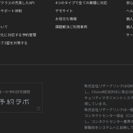
クラスの充実したAPI
4つのタイプで全ての業種に対応
安
ルサポート体制
デモサイト
ヘ
お役立ち情報
個
ついて
課題解決ご利用事例
個
変化に対応する予約管理
サ
で3密を対策する
株式会社リザーブリンクはISM
唯一の予約研究機関
し、ChoiceRESERVEに係る
キュリティマネジメントシス
得しています。
株式会社リザーブリンクは一
コンタクトセンター協会（CC
し、コンタクトセンター業界
新動向をシステムへと反映し