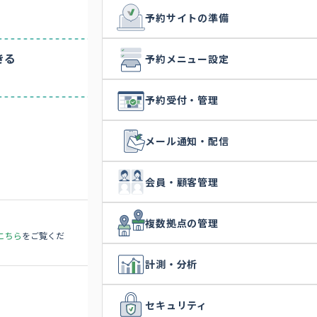
多拠点・複数管理
実績多数
料理教室
予約サイトの準備
社内用途
もっと見る
きる
予約メニュー設定
予約受付・管理
メール通知・配信
会員・顧客管理
複数拠点の管理
こちら
をご覧くだ
計測・分析
セキュリティ