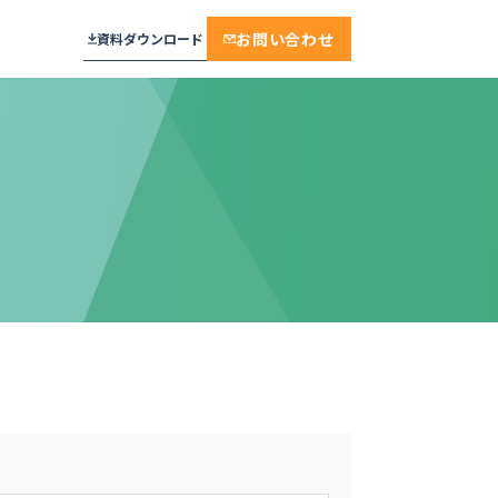
お問い合わせ
資料ダウンロード
プラン
メール通知・配信
相談・面談・手続き
見学予約
おすすめ
セキュリティ
面接・説明会・研修
工場見学
実績多数
学校・教育機関
保育施設・託児
厳しいセキュリティ基準をクリア。デ
不動産・賃貸・設備
来場予約
ンソーミュージアムが選んだ“誰もが
ンプレート
迷わない”予約システム
モデルルーム・ショールーム
モデルルーム
ジ
株式会社デンソー 様
保育
保育