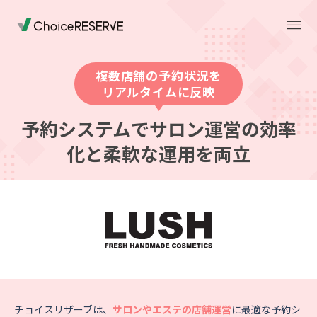
複数店舗の予約状況を
リアルタイムに反映
トップページ
料金
予約システムでサロン運営の効率
化と柔軟な運用を両立
機能
導入事例
業種から選ぶ
デモサイト
お役立ち情報
ご利用の流れ
チョイスリザーブは、
サロンやエステの店舗運営
に最適な予約シ