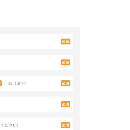
名（漢字）
力ください）