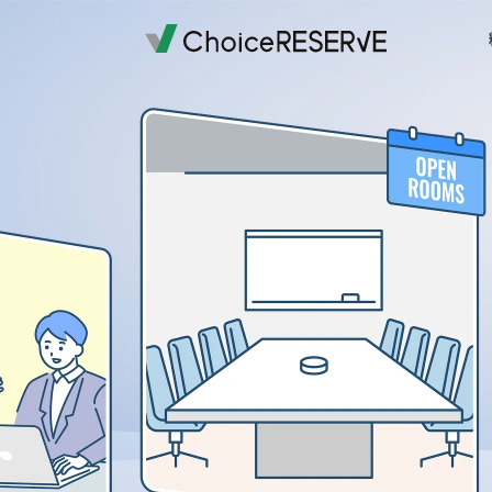
ご利用料金
機能一覧
導入事例
業種から選ぶ
デモサイトを体験する
ご利用までの流れ
お役立ち情報
資料ダウンロード一覧
オプション料金
予約サイトの準備
導入企業一覧
受付・来店体験
来店予約
お問い合わせの前に
予約システム
おすすめ
会員・顧客管理
銀行・保険
銀行・保険
予約システムシミュレーション
実績多数
実績多数
おすす
外部連携
車検・車両メンテナンス
百貨店
おすすめ
写真スタジオ・写真館
ブライダル
もっと見る
もっと見る
退去立会いの電話対応から
スクール・レッスン
店舗を指定して予約
スメイトマネジメントが選
ご提案資料
おすすめ
ゴルフスクール
銀行・保険
実績多数
全19ページ
株式会社ハウスメイトマネジメント
ヨガ教室
英会話・語学スクール
ワクチン
一覧を見る
もっと見る
予防接種
コールバック・アフターフォロー