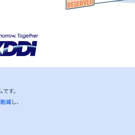
ムです。
に削減
し、
。