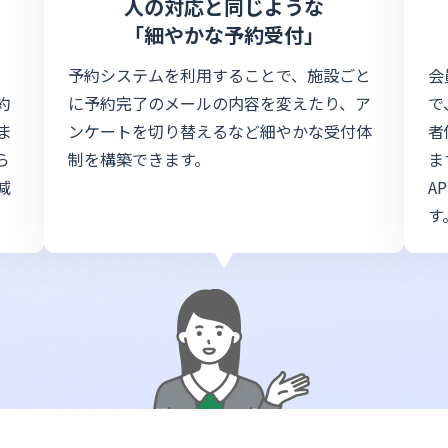
人の対応と同じような
「細やかな予約受付」
予約システムを利用することで、施設ごと
会
約
に予約完了のメールの内容を変えたり、ア
で
ま
ンケートを切り替えるなど細やかな受付体
者
ら
制を構築できます。
ま
減
A
す