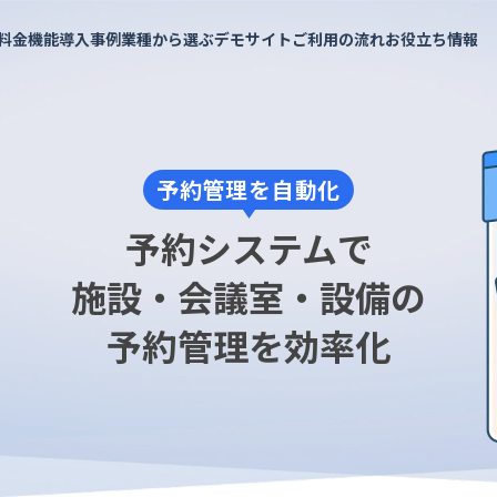
料金
機能
導入事例
業種から選ぶ
デモサイト
ご利用の流れ
お役立ち情報
予約管理を自動化
よくあるご質問
予約メニュー設定
施設・会議室
API連携で予約枠を表示
予約の知恵袋
業界内トップクラスの充実したAPI
お支払いについて
料金シミュレーション
予約受付・管理
イベント・セミナー
セミナー・イベント
インサイドストーリー
パートナー
実績多数
おすすめ
おすすめ
社員メッセージ
予約システムで
複数拠点の管理
会議室
銀行・保険
計測・分析
イベント
金融機関
実績多数
実績多数
め
おすすめ
レンタルスペース
セミナー
セミナー
実績多数
施設・会議室・設備の
スポーツ施設
社内研修
アウトドア用品
もっと見る
脱出！ハウ
他行での実績が信頼の証に。伊予銀行
予約管理を効率化
んだ予約DX
医療・健康診断・検診
社内
が選んだ、金融機関のニーズに応える
試着・試乗・体験
施設
機能カタログ
企画書テ
予約システム
健康診断・社内健診
就活・面接
工場見学
貸会議室
実績多数
実績多数
全54ページ
全10ペー
 様
株式会社 伊予銀行 様
ワクチン接種
健康診断
観光・ガイドツアー
レンタルスペース
レッスン
ツアー・アクティビティ
フィットネス
観光
その他
ヨガ