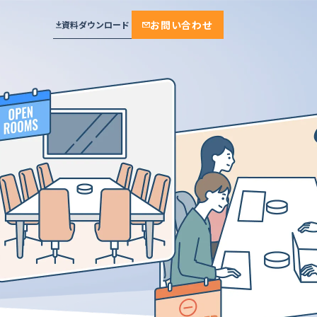
お問い合わせ
資料ダウンロード
プラン
メール通知・配信
相談・面談・手続き
見学予約
おすすめ
セキュリティ
面接・説明会・研修
工場見学
実績多数
学校・教育機関
保育施設・託児
厳しいセキュリティ基準をクリア。デ
不動産・賃貸・設備
来場予約
ンソーミュージアムが選んだ“誰もが
ンプレート
迷わない”予約システム
モデルルーム・ショールーム
モデルルーム
ジ
株式会社デンソー 様
保育
保育