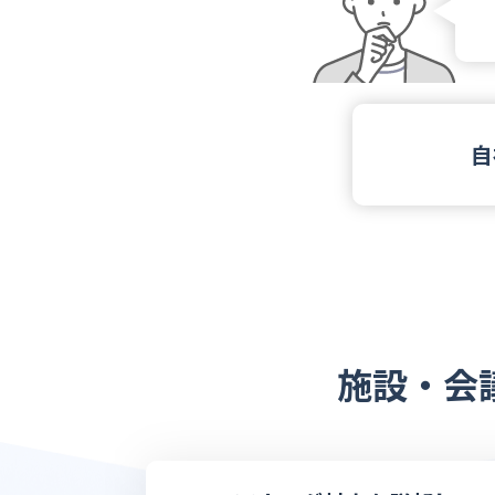
自
施設・会