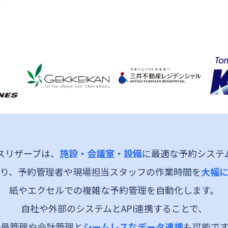
多拠点・複数管理
実績多数
料理教室
社内用途
もっと見る
スリザーブは、
施設・会議室・設備
に最適な予約システ
り、予約管理者や現場担当スタッフの作業時間を
大幅
紙やエクセルでの複雑な予約管理を自動化します。
自社や外部のシステムとAPI連携することで、
会員管理や会計管理と
シームレスなデータ連携
も可能です