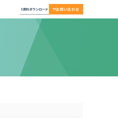
お問い合わせ
資料ダウンロード
プラン
メール通知・配信
相談・面談・手続き
見学予約
おすすめ
セキュリティ
面接・説明会・研修
工場見学
実績多数
学校・教育機関
保育施設・託児
厳しいセキュリティ基準をクリア。デ
不動産・賃貸・設備
来場予約
ンソーミュージアムが選んだ“誰もが
ンプレート
迷わない”予約システム
モデルルーム・ショールーム
モデルルーム
ジ
株式会社デンソー 様
保育
保育