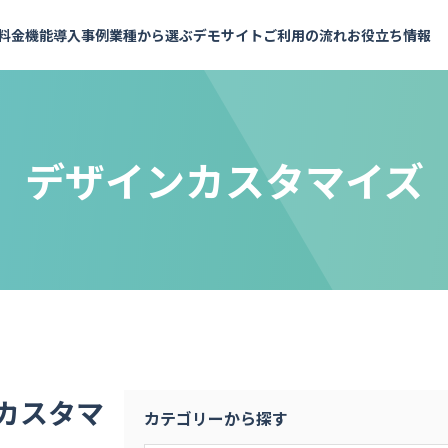
料金
機能
導入事例
業種から選ぶ
デモサイト
ご利用の流れ
お役立ち情報
デザインカスタマイズ
よくあるご質問
予約メニュー設定
施設・会議室
API連携で予約枠を表示
予約の知恵袋
業界内トップクラスの充実したAPI
お支払いについて
料金シミュレーション
予約受付・管理
イベント・セミナー
セミナー・イベント
インサイドストーリー
パートナー
実績多数
おすすめ
おすすめ
社員メッセージ
複数拠点の管理
会議室
銀行・保険
計測・分析
イベント
金融機関
実績多数
実績多数
め
おすすめ
レンタルスペース
セミナー
セミナー
実績多数
スポーツ施設
社内研修
アウトドア用品
もっと見る
脱出！ハウ
他行での実績が信頼の証に。伊予銀行
んだ予約DX
医療・健康診断・検診
社内
が選んだ、金融機関のニーズに応える
試着・試乗・体験
施設
機能カタログ
企画書テ
予約システム
健康診断・社内健診
就活・面接
工場見学
貸会議室
実績多数
実績多数
全54ページ
全10ペー
 様
株式会社 伊予銀行 様
ワクチン接種
健康診断
観光・ガイドツアー
レンタルスペース
レッスン
ツアー・アクティビティ
カスタマ
フィットネス
観光
カテゴリーから探す
その他
ヨガ