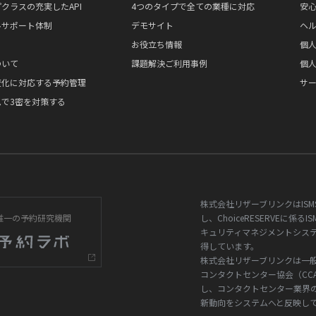
クラスの充実したAPI
4つのタイプで全ての業種に対応
安
ルサポート体制
デモサイト
ヘ
お役立ち情報
個
ついて
課題解決ご利用事例
個
変化に対応する予約管理
サ
で3密を対策する
株式会社リザーブリンクはISM
唯一の予約研究機関
し、ChoiceRESERVEに係る
キュリティマネジメントシス
得しています。
株式会社リザーブリンクは一
コンタクトセンター協会（CC
し、コンタクトセンター業界
新動向をシステムへと反映し