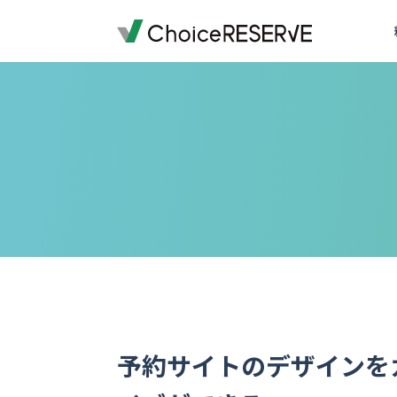
ご利用料金
機能一覧
導入事例
業種から選ぶ
デモサイトを体験する
ご利用までの流れ
お役立ち情報
資料ダウンロード一覧
オプション料金
予約サイトの準備
導入企業一覧
受付・来店体験
来店予約
お問い合わせの前に
予約システム
おすすめ
会員・顧客管理
銀行・保険
銀行・保険
予約システムシミュレーション
実績多数
実績多数
おすす
外部連携
車検・車両メンテナンス
百貨店
おすすめ
写真スタジオ・写真館
ブライダル
もっと見る
もっと見る
退去立会いの電話対応から
スクール・レッスン
店舗を指定して予約
スメイトマネジメントが選
ご提案資料
おすすめ
ゴルフスクール
銀行・保険
実績多数
全19ページ
株式会社ハウスメイトマネジメント
ヨガ教室
英会話・語学スクール
ワクチン
一覧を見る
予約サイトのデザインを
もっと見る
予防接種
コールバック・アフターフォロー