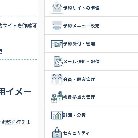
多拠点・複数管理
実績多数
料理教室
予約サイトの準備
社内用途
もっと見る
約サイトを作成可
予約メニュー設定
予約受付・管理
更
メール通知・配信
会員・顧客管理
用イメー
複数拠点の管理
計測・分析
を調整を行えま
セキュリティ