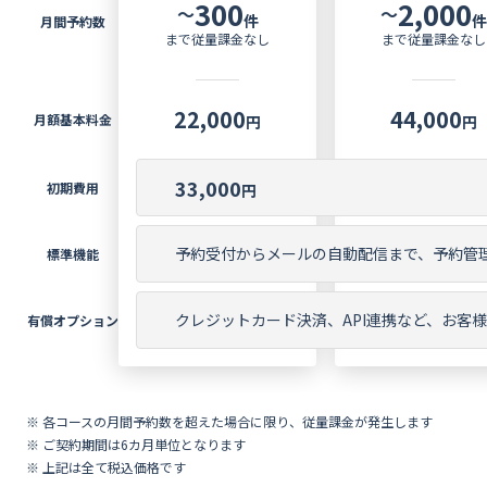
300
2,000
資料ダウンロード
〜
〜
件
件
月間予約数
まで従量課金なし
まで従量課金なし
お問い合わせ
22,000
44,000
月額基本料金
円
円
33,000
初期費用
円
予約受付からメールの自動配信まで、予約管
標準機能
クレジットカード決済、API連携など、お客
有償オプション
※ 各コースの月間予約数を超えた場合に限り、従量課金が発生します
※ ご契約期間は6カ月単位となります
※ 上記は全て税込価格です