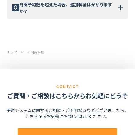
比較して、セキュリティ、API連携、Googleカレンダ
は33,000円〜、契約期間は6カ月単位です。
予約システムの導入費用は方法によって大きく異なり
月間予約数を超えた場合、追加料金はかかります
ー連携、複数拠点管理など、ビジネス運用に必要な機
ます。スクラッチ開発の場合は数百万円〜、クラウド
か？
能を豊富に備えています。導入検討用の資料は無料で
型（SaaS）の場合は初期費用0円〜数万円＋月額数千
ダウンロードいただけます。
円〜が一般的です。ChoiceRESERVEは初期費用
はい、各コースの月間予約数を超えた場合に限り、100
33,000円〜、月額22,000円〜で、開発不要ですぐにご
件ごとに月額3,300円（税込）の従量課金が発生しま
利用いただけます。
す。月間予約数が大幅に変動する場合は、通常時の予
約数に合わせたコースで契約し、該当月のみ従量課金
トップ
>
ご利用料金
をお支払いいただく運用がおすすめです。
CONTACT
ご質問・ご相談はこちらからお気軽にどうぞ
予約システムに関するご相談・ご不明な点などございましたら、
こちらからお気軽にお問い合わせください。