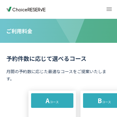
ご利用料金
トップページ
料金
予約件数に応じて選べるコース
機能
導入事例
月間の予約数に応じた最適なコースをご提案いたしま
す。
業種から選ぶ
デモサイト
A
B
お役立ち情報
ご利用の流れ
コース
コース