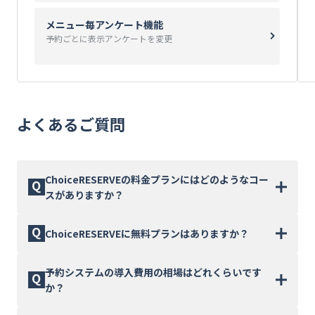
メニュー毎アンケート機能
予約ごとに表示アンケートを変更
よくあるご質問
ChoiceRESERVEの料金プランにはどのようなコー
スがありますか？
月間予約件数に応じた5つのコースをご用意していま
ChoiceRESERVEに無料プランはありますか？
す。Aコース（〜300件）は月額22,000円、Bコース
（〜2,000件）は月額44,000円、Cコース（〜5,000
ChoiceRESERVEには無料プランのご用意はありませ
予約システムの導入費用の相場はどれくらいです
件）は月額88,000円、Dコース（〜10,000件）は月額
ん。最もリーズナブルなAコースは月額22,000円（税
か？
176,000円です。10,001件以上のEnterpriseコースは
込）からご利用いただけます。無料の予約システムと
個別見積もりとなります。全て税込価格で、初期費用