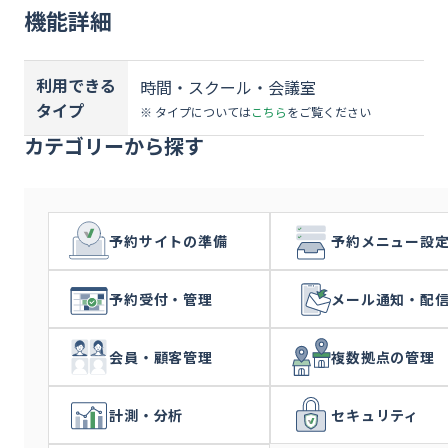
資料ダウンロード
機能詳細
お問い合わせ
利用できる
時間・スクール・会議室
タイプ
※ タイプについては
こちら
をご覧ください
カテゴリーから探す
予約サイトの準備
予約メニュー設
予約受付・管理
メール通知・配
会員・顧客管理
複数拠点の管理
計測・分析
セキュリティ