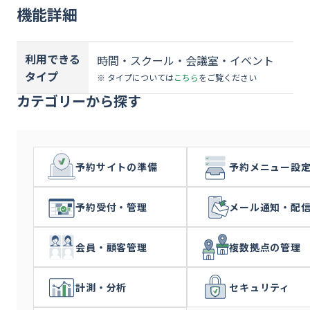
資料ダウンロード
機能詳細
お問い合わせ
利用できる
時間・スクール・会議室・イベント
タイプ
※ タイプについては
こちら
をご覧ください
カテゴリーから探す
予約サイトの準備
予約メニュー設
予約受付・管理
メール通知・配
会員・顧客管理
複数拠点の管理
計測・分析
セキュリティ