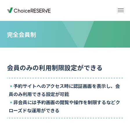
完全会員制
トップページ
料金
会員のみの利用制限設定ができる
機能
導入事例
予約サイトへのアクセス時に認証画面を表示し、会
業種から選ぶ
デモサイト
員のみ利用できる設定が可能
非会員には予約画面の閲覧や操作を制限するなどク
お役立ち情報
ローズドな運用ができる
ご利用の流れ