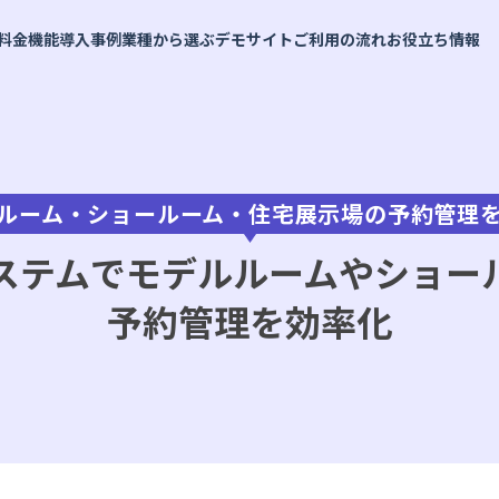
料金
機能
導入事例
業種から選ぶ
デモサイト
ご利用の流れ
お役立ち情報
ルーム・ショールーム・住宅展示場の予約管理
よくあるご質問
予約メニュー設定
施設・会議室
API連携で予約枠を表示
予約の知恵袋
業界内トップクラスの充実したAPI
お支払いについて
料金シミュレーション
予約受付・管理
イベント・セミナー
セミナー・イベント
インサイドストーリー
パートナー
実績多数
おすすめ
おすすめ
社員メッセージ
複数拠点の管理
会議室
銀行・保険
計測・分析
イベント
金融機関
実績多数
実績多数
め
おすすめ
ステムでモデルルームやショー
レンタルスペース
セミナー
セミナー
実績多数
スポーツ施設
社内研修
アウトドア用品
予約管理を効率化
もっと見る
脱出！ハウ
他行での実績が信頼の証に。伊予銀行
んだ予約DX
医療・健康診断・検診
社内
が選んだ、金融機関のニーズに応える
試着・試乗・体験
施設
機能カタログ
企画書テ
予約システム
健康診断・社内健診
就活・面接
工場見学
貸会議室
実績多数
実績多数
全54ページ
全10ペー
 様
株式会社 伊予銀行 様
ワクチン接種
健康診断
観光・ガイドツアー
レンタルスペース
レッスン
ツアー・アクティビティ
フィットネス
観光
その他
ヨガ