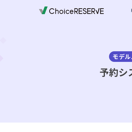
ご利用料金
機能一覧
導入事例
業種から選ぶ
デモサイトを体験する
ご利用までの流れ
お役立ち情報
資料ダウンロード一覧
モデル
オプション料金
予約サイトの準備
導入企業一覧
受付・来店体験
来店予約
お問い合わせの前に
予約システム
おすすめ
会員・顧客管理
銀行・保険
銀行・保険
予約システムシミュレーション
実績多数
実績多数
おすす
予約シ
外部連携
車検・車両メンテナンス
百貨店
おすすめ
写真スタジオ・写真館
ブライダル
もっと見る
もっと見る
退去立会いの電話対応から
スクール・レッスン
店舗を指定して予約
スメイトマネジメントが選
ご提案資料
おすすめ
ゴルフスクール
銀行・保険
実績多数
全19ページ
株式会社ハウスメイトマネジメント
ヨガ教室
英会話・語学スクール
ワクチン
一覧を見る
もっと見る
予防接種
コールバック・アフターフォロー