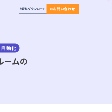
お問い合わせ
資料ダウンロード
を自動化
プラン
メール通知・配信
相談・面談・手続き
見学予約
おすすめ
セキュリティ
面接・説明会・研修
工場見学
実績多数
ルームの
学校・教育機関
保育施設・託児
厳しいセキュリティ基準をクリア。デ
不動産・賃貸・設備
来場予約
ンソーミュージアムが選んだ“誰もが
ンプレート
迷わない”予約システム
モデルルーム・ショールーム
モデルルーム
ジ
株式会社デンソー 様
保育
保育