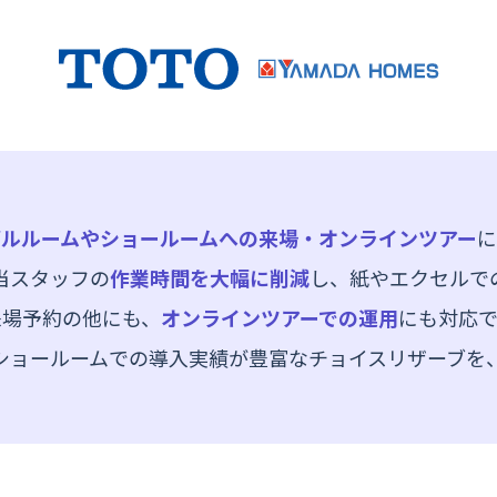
多拠点・複数管理
実績多数
料理教室
社内用途
もっと見る
デルルームやショールームへの来場・オンラインツアー
に
当スタッフの
作業時間を大幅に削減
し、紙やエクセルで
来場予約の他にも、
オンラインツアーでの運用
にも対応で
ショールームでの導入実績が豊富なチョイスリザーブを