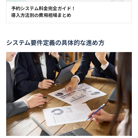
予約システム料金完全ガイド！
導入方法別の費用相場まとめ
システム要件定義の具体的な進め方
入力いただいたメールアドレスに、
ご確認のメールをお送りしました。
メールが届かない場合は、
以下の内容をご確認ください。
・
迷惑メールフォルダをご確認ください
・ご登録はメールアドレスのみ
・
「@choice-reserve.jp」からのメールが受信できるよう設定をお願いします
・いつでも登録解除できます
・どうぞ安心してお試しください
閉じる