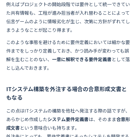
例えばプロジェクトの開始段階では要件として統一できてい
た共有情報も、工程が進み担当者が入れ替わることによって
伝言ゲームのように情報劣化が生じ、次第に方針がずれてし
まうようなことが起こり得ます。
このような事態を避けるために要件定義においては細かな要
件までをしっかり定義しておき、かつ読み手が変わっても誤
解を生むことのない、
一意に解釈できる要件定義書
として落
とし込んでおきます。
ITシステム構築を外注する場合の合意形成文書と
もなる
この点はITシステムの構築を他社へ発注する際の話ですが、
あらかじめ作成した
システム要件定義書
は、そのまま
合意形
成文書
という意味合いも持ちます。
外注先にとっても、要件定義書にそったシステムを開発する