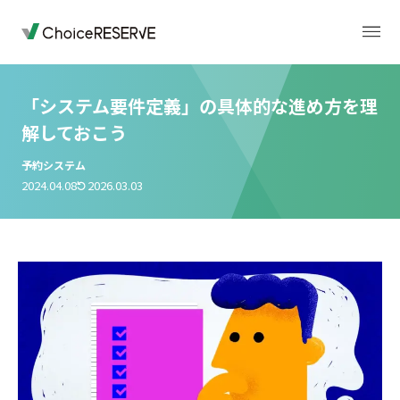
「システム要件定義」の具体的な進め方を理
解しておこう
トップページ
料金
予約システム
2024.04.08
2026.03.03
機能
導入事例
業種から選ぶ
デモサイト
お役立ち情報
ご利用の流れ