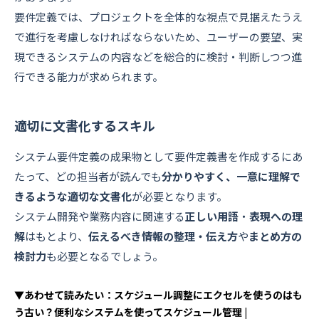
要件定義では、プロジェクトを全体的な視点で見据えたうえ
で進行を考慮しなければならないため、ユーザーの要望、実
現できるシステムの内容などを総合的に検討・判断しつつ進
行できる能力が求められます。
適切に文書化するスキル
システム要件定義の成果物として要件定義書を作成するにあ
たって、どの担当者が読んでも
分かりやすく、一意に理解で
きるような適切な文書化
が必要となります。
システム開発や業務内容に関連する
正しい用語
・
表現への理
解
はもとより、
伝えるべき情報の整理・伝え方
や
まとめ方の
検討力
も必要となるでしょう。
▼あわせて読みたい：スケジュール調整にエクセルを使うのはも
う古い？便利なシステムを使ってスケジュール管理 |