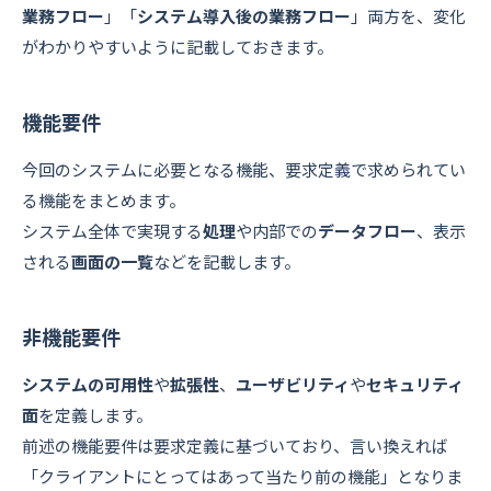
業務フロー
」「
システム導入後の業務フロー
」両方を、変化
がわかりやすいように記載しておきます。
機能要件
今回のシステムに必要となる機能、要求定義で求められてい
る機能をまとめます。
システム全体で実現する
処理
や内部での
データフロー
、表示
される
画面の一覧
などを記載します。
非機能要件
システムの可用性
や
拡張性
、
ユーザビリティ
や
セキュリティ
面
を定義します。
前述の機能要件は要求定義に基づいており、言い換えれば
「クライアントにとってはあって当たり前の機能」となりま