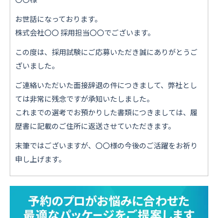
お世話になっております。
株式会社〇〇 採用担当〇〇でございます。
この度は、採用試験にご応募いただき誠にありがとうご
ざいました。
ご連絡いただいた面接辞退の件につきまして、弊社とし
ては非常に残念ですが承知いたしました。
これまでの選考でお預かりした書類につきましては、履
歴書に記載のご住所に返送させていただきます。
末筆ではございますが、〇〇様の今後のご活躍をお祈り
入力いただいたメールアドレスに、
ご確認のメールをお送りしました。
申し上げます。
メールが届かない場合は、
以下の内容をご確認ください。
・
迷惑メールフォルダをご確認ください
・ご登録はメールアドレスのみ
・
「@choice-reserve.jp」からのメールが受信できるよう設定をお願いします
・いつでも登録解除できます
・どうぞ安心してお試しください
閉じる