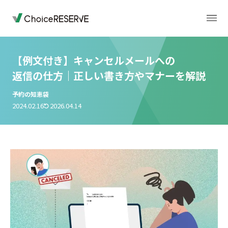
【例文付き】キャンセルメールへの
返信の仕方｜正しい書き方やマナーを解説
トップページ
料金
予約の知恵袋
2024.02.16
2026.04.14
機能
導入事例
業種から選ぶ
デモサイト
お役立ち情報
ご利用の流れ