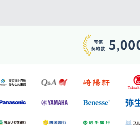
コールセンター・
コールバック
実績多数
5
00
有償
,
契約数