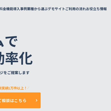
料金
機能
導入事例
業種から選ぶ
デモサイト
ご利用の流れ
お役立ち情報
ムで
よくあるご質問
予約メニュー設定
施設・会議室
API連携で予約枠を表示
予約の知恵袋
業界内トップクラスの充実したAPI
お支払いについて
料金シミュレーション
予約受付・管理
イベント・セミナー
セミナー・イベント
インサイドストーリー
パートナー
実績多数
おすすめ
おすすめ
社員メッセージ
効率化
複数拠点の管理
会議室
銀行・保険
計測・分析
イベント
金融機関
実績多数
実績多数
め
おすすめ
レンタルスペース
セミナー
セミナー
実績多数
スポーツ施設
社内研修
アウトドア用品
もっと見る
ジをご提案します
脱出！ハウ
他行での実績が信頼の証に。伊予銀行
んだ予約DX
医療・健康診断・検診
社内
が選んだ、金融機関のニーズに応える
試着・試乗・体験
施設
機能カタログ
企画書テ
予約システム
健康診断・社内健診
就活・面接
工場見学
貸会議室
実績多数
実績多数
全54ページ
全10ペー
談実績1万件以上！
 様
株式会社 伊予銀行 様
ワクチン接種
健康診断
観光・ガイドツアー
レンタルスペース
レッスン
ツアー・アクティビティ
ご相談はこちら
フィットネス
観光
その他
ヨガ