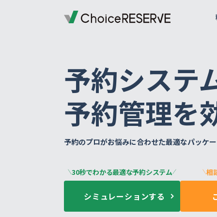
ご利用料金
機能一覧
導入事例
業種から選ぶ
デモサイトを体験する
ご利用までの流れ
お役立ち情報
資料ダウンロード一覧
予約システ
オプション料金
予約サイトの準備
導入企業一覧
受付・来店体験
来店予約
お問い合わせの前に
予約システム
おすすめ
予約管理を
会員・顧客管理
銀行・保険
銀行・保険
予約システムシミュレーション
実績多数
実績多数
おすす
外部連携
車検・車両メンテナンス
百貨店
おすすめ
写真スタジオ・写真館
ブライダル
もっと見る
もっと見る
予約のプロがお悩みに合わせた
最適なパッケー
退去立会いの電話対応から
スクール・レッスン
店舗を指定して予約
スメイトマネジメントが選
ご提案資料
おすすめ
ゴルフスクール
銀行・保険
実績多数
全19ページ
30秒でわかる最適な予約システム
相
株式会社ハウスメイトマネジメント
ヨガ教室
英会話・語学スクール
ワクチン
一覧を見る
シミュレーションする
もっと見る
予防接種
コールバック・アフターフォロー