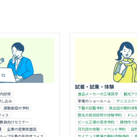
試着・試乗・体験
食品メーカーの工場見学
観光アクティビティ
家電のショールーム
テニススクールの体験
の予約
下着の試着予約
英会話の無料体験予約
脱毛の技術研修の体験予約
ドレスサロンの
ミナー
ビール工場の見学予約
鋳物作り体験の予約
産業医面談
月刊誌の体験・イベント予約
自然体験イベ
の共同オフィス
サイエンス教室の無料体験予約
個別指導学