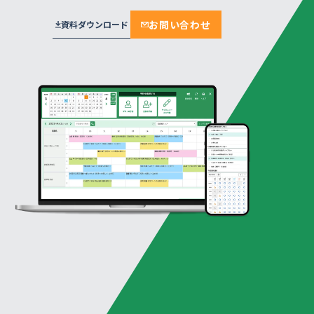
お問い合わせ
資料ダウンロード
プラン
メール通知・配信
相談・面談・手続き
見学予約
おすすめ
セキュリティ
面接・説明会・研修
工場見学
実績多数
学校・教育機関
保育施設・託児
厳しいセキュリティ基準をクリア。デ
不動産・賃貸・設備
来場予約
ンソーミュージアムが選んだ“誰もが
ンプレート
迷わない”予約システム
モデルルーム・ショールーム
モデルルーム
ジ
株式会社デンソー 様
保育
保育