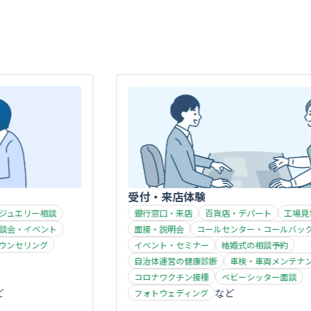
受付・来店体験
相談
銀行窓口・来店
百貨店・デパート
工場見学
ント
面接・説明会
コールセンター・コールバック
グ
イベント・セミナー
結婚式の相談予約
自治体運営の健康診断
車検・車両メンテナンス
コロナワクチン接種
ベビーシッター面談
フォトウェディング