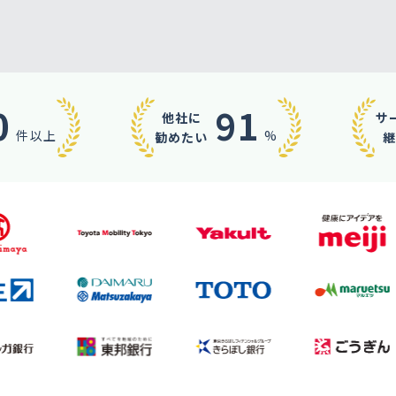
多拠点・複数管理
実績多数
料理教室
社内用途
もっと見る
0
91
他社に
サ
件以上
%
勧めたい
継