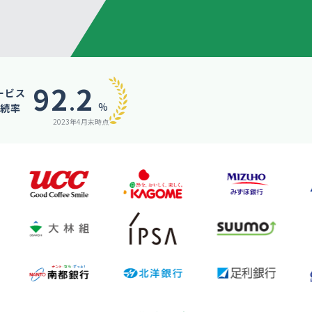
92
2
ービス
.
%
続率
2023年4月末時点