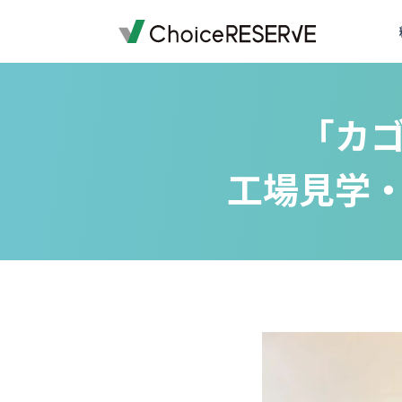
ご利用料金
機能一覧
導入事例
業種から選ぶ
デモサイトを体験する
ご利用までの流れ
お役立ち情報
資料ダウンロード一覧
「カ
オプション料金
予約サイトの準備
導入企業一覧
受付・来店体験
来店予約
お問い合わせの前に
予約システム
工場見学
おすすめ
会員・顧客管理
銀行・保険
銀行・保険
予約システムシミュレーション
実績多数
実績多数
おすす
外部連携
車検・車両メンテナンス
百貨店
おすすめ
写真スタジオ・写真館
ブライダル
もっと見る
もっと見る
退去立会いの電話対応から
スクール・レッスン
店舗を指定して予約
スメイトマネジメントが選
ご提案資料
おすすめ
ゴルフスクール
銀行・保険
実績多数
全19ページ
株式会社ハウスメイトマネジメント
ヨガ教室
英会話・語学スクール
ワクチン
一覧を見る
もっと見る
予防接種
コールバック・アフターフォロー