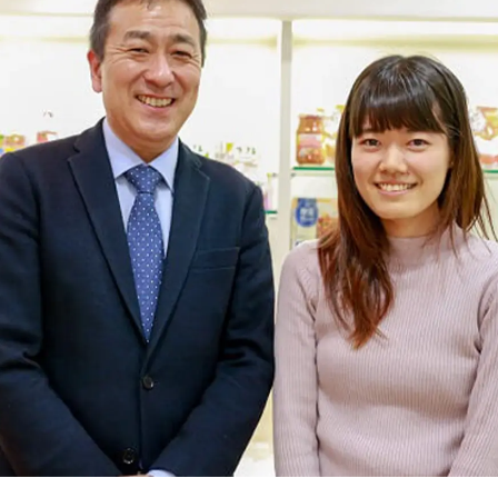
多拠点・複数管理
実績多数
料理教室
社内用途
もっと見る