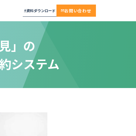
お問い合わせ
資料ダウンロード
見」の
約システム
プラン
メール通知・配信
相談・面談・手続き
見学予約
おすすめ
セキュリティ
面接・説明会・研修
工場見学
実績多数
学校・教育機関
保育施設・託児
厳しいセキュリティ基準をクリア。デ
不動産・賃貸・設備
来場予約
ンソーミュージアムが選んだ“誰もが
ンプレート
迷わない”予約システム
モデルルーム・ショールーム
モデルルーム
ジ
株式会社デンソー 様
保育
保育