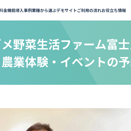
料金
機能
導入事例
業種から選ぶ
デモサイト
ご利用の流れ
お役立ち情報
ゴメ野菜生活ファーム富士
・農業体験・イベントの予
よくあるご質問
予約メニュー設定
施設・会議室
API連携で予約枠を表示
予約の知恵袋
業界内トップクラスの充実したAPI
お支払いについて
料金シミュレーション
予約受付・管理
イベント・セミナー
セミナー・イベント
インサイドストーリー
パートナー
実績多数
おすすめ
おすすめ
社員メッセージ
複数拠点の管理
会議室
銀行・保険
計測・分析
イベント
金融機関
実績多数
実績多数
め
おすすめ
レンタルスペース
セミナー
セミナー
実績多数
スポーツ施設
社内研修
アウトドア用品
もっと見る
脱出！ハウ
他行での実績が信頼の証に。伊予銀行
んだ予約DX
医療・健康診断・検診
社内
が選んだ、金融機関のニーズに応える
試着・試乗・体験
施設
機能カタログ
企画書テ
予約システム
健康診断・社内健診
就活・面接
工場見学
貸会議室
実績多数
実績多数
全54ページ
全10ペー
 様
株式会社 伊予銀行 様
ワクチン接種
健康診断
観光・ガイドツアー
レンタルスペース
レッスン
ツアー・アクティビティ
フィットネス
観光
その他
ヨガ