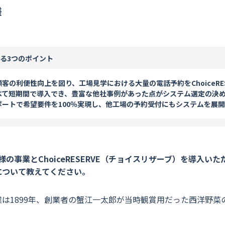
様
る3つのポイント
客の利便性向上を図り、工場見学における大量の電話予約をChoiceRES
べて短期間で導入でき、豊富な他社事例があった点がシステム選定の決
ポートで希望要件を100％実現し、他工場の予約受付にもシステムを展
の事業とChoiceRESERVE（チョイスリザーブ）を導入い
について教えてください。
業は1899年、創業者の蟹江一太郎が当時観賞用だった西洋野菜