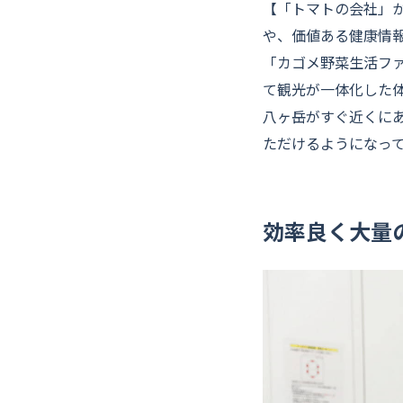
【「トマトの会社」
や、価値ある健康情
「カゴメ野菜生活フ
て観光が一体化した
八ヶ岳がすぐ近くに
ただけるようになっ
効率良く大量