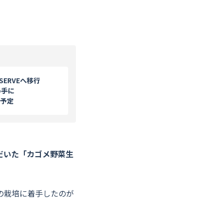
ERVEへ移行
め手に
開予定
ただいた「カゴメ野菜生
の栽培に着手したのが