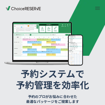
トップページ
料金
機能
導入事例
予約システムで
業種から選ぶ
デモサイト
予約管理を効率化
お役立ち情報
ご利用の流れ
予約のプロがお悩みに合わせた
最適なパッケージをご提案します