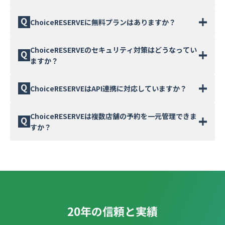
ChoiceRESERVEで受け付けた予約情報がGoogleカレ
す。
ンダーに自動的に反映され、予約の変更やキャンセルも
月間予約件数に応じたコースをご用意しており、月額
ChoiceRESERVEに無料プランはありますか？
リアルタイムで同期されます。管理画面にログインしな
22,000円（税込）からご利用いただけます。初期費用は
くても、Googleカレンダー上で予約状況を一元管理で
33,000円〜で、契約期間は6カ月単位です。月間予約数
きます。
ChoiceRESERVEには無料プランのご用意はありませ
ChoiceRESERVEのセキュリティ対策はどうなってい
10,001件以上のEnterpriseコースは個別見積もりとな
ん。最もリーズナブルなAコースは月額22,000円（税
ますか？
ります。料金ページのシミュレーション機能で最適なコ
込）からご利用いただけます。無料の予約システムと比
ースと月額料金を確認できます。
較して、セキュリティ、API連携、Googleカレンダー連
大手金融機関にも評価される万全のセキュリティ体制を
ChoiceRESERVEはAPI連携に対応していますか？
携、複数拠点管理など、ビジネス運用に必要な機能を豊
整えています。固定IPアクセス制限、管理者ログの取
富に備えています。導入検討用の資料は無料でダウンロ
得、ログインロックなどのセキュリティオプションを備
ードいただけます。
はい、業界トップクラスの充実したAPIを提供していま
ChoiceRESERVEは複数店舗の予約を一元管理できま
えており、厳しいセキュリティ基準を求める企業にも安
す。既存の基幹システムやCRMと予約データを自動連携
すか？
心してご利用いただけます。
でき、既存システムを見直すことなく予約機能を組み込
めます。また、予約メニュー情報を自社サイトに自動表
はい、複数店舗・複数拠点の予約を1つの環境で一元管
示させるなど、自社ブランドを最大限に表現する予約の
理できます。店舗やスタッフごとに管理範囲を制限する
仕組みを構築できます。
「限定サブ管理者」機能や、メニューごとにメール送信
先を変更する機能など、多拠点運用に必要なオプション
を豊富にご用意しています。
20年の信頼と実績