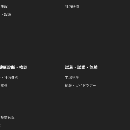
ツ施設
社内研修
ル・設備
健康診断・検診
試着・試乗・体験
断・社内健診
工場見学
ン接種
観光・ガイドツアー
・複数管理
途