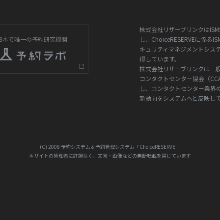
株式会社リザーブリンクはISM
日本で唯一の予約研究機関
し、ChoiceRESERVEに係る
キュリティマネジメントシス
得しています。
株式会社リザーブリンクは一
コンタクトセンター協会（CC
し、コンタクトセンター業界
新動向をシステムへと反映し
(C) 2008 予約システム＆予約管理システム「ChoiceRESERVE」
本サイトの管理者に許諾なく、文言・画像などの無断転載を禁じています