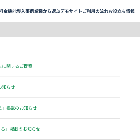
料金
機能
導入事例
業種から選ぶ
デモサイト
ご利用の流れ
お役立ち情報
よくあるご質問
予約メニュー設定
施設・会議室
API連携で予約枠を表示
予約の知恵袋
業界内トップクラスの充実したAPI
お支払いについて
料金シミュレーション
予約受付・管理
イベント・セミナー
セミナー・イベント
インサイドストーリー
パートナー
実績多数
おすすめ
おすすめ
社員メッセージ
入に関するご提案
複数拠点の管理
会議室
銀行・保険
計測・分析
イベント
金融機関
め
実績多数
おすすめ
実績多数
レンタルスペース
セミナー
セミナー
実績多数
スポーツ施設
社内研修
アウトドア用品
お知らせ
もっと見る
脱出！ハウ
他行での実績が信頼の証に。伊予銀行
んだ予約DX
医療・健康診断・検診
社内
が選んだ、金融機関のニーズに応える
試着・試乗・体験
施設
機能カタログ
企画書テ
予約システム
健康診断・社内健診
就活・面接
工場見学
貸会議室
実績多数
実績多数
理」掲載のお知らせ
全54ページ
全10ペー
 様
株式会社 伊予銀行 様
ワクチン接種
健康診断
観光・ガイドツアー
レンタルスペース
レッスン
ツアー・アクティビティ
する」掲載のお知らせ
フィットネス
観光
その他
ヨガ