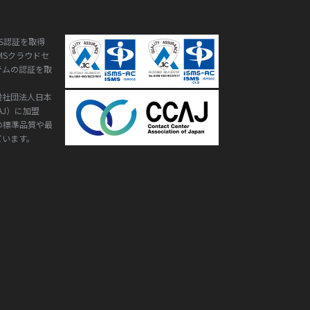
S認証を取得
ISMSクラウドセ
テムの認証を取
般社団法人日本
AJ）に加盟
の標準品質や最
ています。