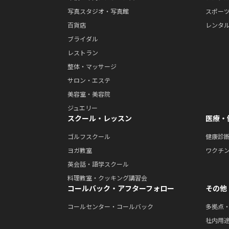
写真スタジオ・写真館
スポー
百貨店
レンタ
ブライダル
レストラン
整体・マッサージ
サロン・エステ
美容室・美容院
ジュエリー
スクール・レッスン
医療・
ゴルフスクール
健康診
ヨガ教室
ワクチ
英会話・語学スクール
料理教室・クッキング講習会
コールバック・アフターフォロー
その他
コールセンター・コールバック
多拠点
社内用