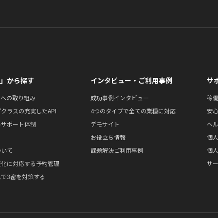
」から探す
インタビュー・ご利用事例
サ
ィへの取り組み
成功事例インタビュー
稼
クラスの充実したAPI
4つのタイプで全ての業種に対応
安
ルサポート体制
デモサイト
ヘ
お役立ち情報
個
ついて
課題解決ご利用事例
個
変化に対応する予約管理
サ
で3密を対策する