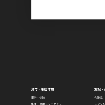
受付・来店体験
施設・
銀行・保険
会議室
車検・車両メンテナンス
レンタ