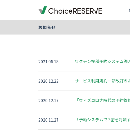
お知らせ
資料ダウンロード一覧
ご利用料金
機能一覧
導入事例
業種から選ぶ
デモサイトを体験する
ご利用までの流れ
お役立ち情報
オプション料金
予約サイトの準備
導入企業一覧
受付・来店体験
来店予約
お問い合わせの前に
予約システム
おすすめ
ワクチン接種予約システム導
2021.06.18
会員・顧客管理
銀行・保険
銀行・保険
予約システムシミュレーション
実績多数
実績多数
おすす
外部連携
車検・車両メンテナンス
百貨店
おすすめ
写真スタジオ・写真館
ブライダル
サービス利用規約一部改訂の
2020.12.22
もっと見る
もっと見る
退去立会いの電話対応から
スクール・レッスン
店舗を指定して予約
スメイトマネジメントが選
ご提案資料
おすすめ
ゴルフスクール
銀行・保険
実績多数
「ウィズコロナ時代の予約管
2020.12.17
全19ページ
株式会社ハウスメイトマネジメント
ヨガ教室
英会話・語学スクール
ワクチン
一覧を見る
「予約システムで 3密を対策
2020.11.27
もっと見る
予防接種
コールバック・アフターフォロー