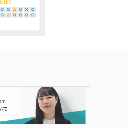
ます
いて