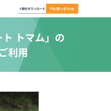
お問い合わせ
資料ダウンロード
ト トマム」の
ご利用
プラン
メール通知・配信
相談・面談・手続き
見学予約
おすすめ
セキュリティ
面接・説明会・研修
工場見学
実績多数
学校・教育機関
保育施設・託児
厳しいセキュリティ基準をクリア。デ
不動産・賃貸・設備
来場予約
ンソーミュージアムが選んだ“誰もが
ンプレート
迷わない”予約システム
モデルルーム・ショールーム
モデルルーム
ジ
株式会社デンソー 様
保育
保育