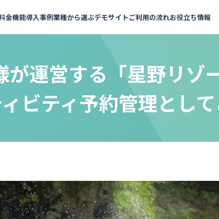
料金
機能
導入事例
業種から選ぶ
デモサイト
ご利用の流れ
お役立ち情報
様が運営する「星野リゾー
ティビティ予約管理として
よくあるご質問
予約メニュー設定
施設・会議室
API連携で予約枠を表示
予約の知恵袋
業界内トップクラスの充実したAPI
お支払いについて
料金シミュレーション
予約受付・管理
イベント・セミナー
セミナー・イベント
インサイドストーリー
パートナー
実績多数
おすすめ
おすすめ
社員メッセージ
複数拠点の管理
会議室
銀行・保険
計測・分析
イベント
金融機関
実績多数
実績多数
め
おすすめ
レンタルスペース
セミナー
セミナー
実績多数
スポーツ施設
社内研修
アウトドア用品
もっと見る
脱出！ハウ
他行での実績が信頼の証に。伊予銀行
んだ予約DX
医療・健康診断・検診
社内
が選んだ、金融機関のニーズに応える
試着・試乗・体験
施設
機能カタログ
企画書テ
予約システム
健康診断・社内健診
就活・面接
工場見学
貸会議室
実績多数
実績多数
全54ページ
全10ペー
 様
株式会社 伊予銀行 様
ワクチン接種
健康診断
観光・ガイドツアー
レンタルスペース
レッスン
ツアー・アクティビティ
フィットネス
観光
その他
ヨガ