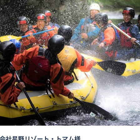
多拠点・複数管理
実績多数
料理教室
社内用途
もっと見る
会社星野リゾート・トマム様