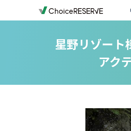
ご利用料金
機能一覧
導入事例
業種から選ぶ
デモサイトを体験する
ご利用までの流れ
お役立ち情報
資料ダウンロード一覧
星野リゾート
オプション料金
予約サイトの準備
導入企業一覧
受付・来店体験
来店予約
お問い合わせの前に
予約システム
アク
おすすめ
会員・顧客管理
銀行・保険
銀行・保険
予約システムシミュレーション
実績多数
実績多数
おすす
外部連携
車検・車両メンテナンス
百貨店
おすすめ
写真スタジオ・写真館
ブライダル
もっと見る
もっと見る
退去立会いの電話対応から
スクール・レッスン
店舗を指定して予約
スメイトマネジメントが選
ご提案資料
おすすめ
ゴルフスクール
銀行・保険
実績多数
全19ページ
株式会社ハウスメイトマネジメント
ヨガ教室
英会話・語学スクール
ワクチン
一覧を見る
もっと見る
予防接種
コールバック・アフターフォロー