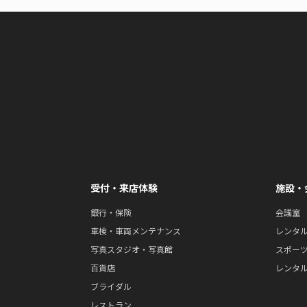
受付・来店体験
施設・
銀行・保険
会議室
車検・車両メンテナンス
レンタ
写真スタジオ・写真館
スポー
百貨店
レンタ
ブライダル
レストラン