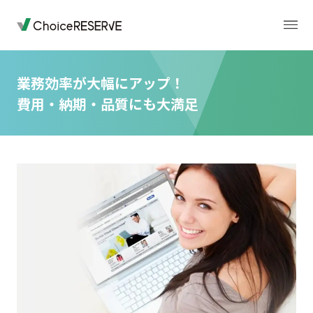
業務効率が大幅にアップ！
費用・納期・品質にも大満足
トップページ
料金
機能
導入事例
業種から選ぶ
デモサイト
お役立ち情報
ご利用の流れ