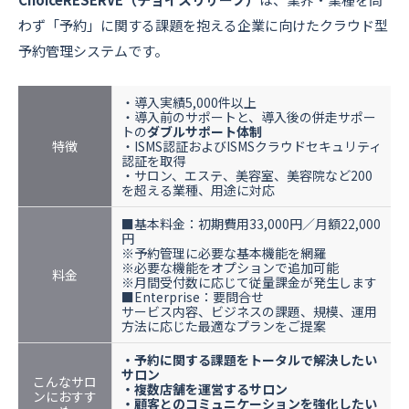
わず「予約」に関する課題を抱える企業に向けたクラウド型
予約管理システムです。
・導入実績5,000件以上
・導入前のサポートと、導入後の併走サポー
トの
ダブルサポート体制
特徴
・ISMS認証およびISMSクラウドセキュリティ
認証を取得
・サロン、エステ、美容室、美容院など200
を超える業種、用途に対応
■基本料金：初期費用33,000円／月額22,000
円
※予約管理に必要な基本機能を網羅
※必要な機能をオプションで追加可能
料金
※月間受付数に応じて従量課金が発生します
■Enterprise：要問合せ
サービス内容、ビジネスの課題、規模、運用
方法に応じた最適なプランをご提案
・予約に関する課題をトータルで解決したい
サロン
こんなサロ
・複数店舗を運営するサロン
ンにおすす
・顧客とのコミュニケーションを強化したい