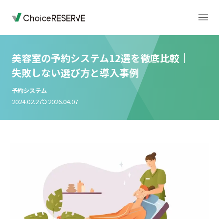
美容室の予約システム12選を徹底比較｜
失敗しない選び方と導入事例
トップページ
料金
予約システム
2024.02.27
2026.04.07
機能
導入事例
業種から選ぶ
デモサイト
お役立ち情報
ご利用の流れ