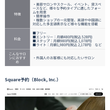
・美容サロンやスクール、イベント、貸スペ
ースなど、様々な予約タイプに適したフォー
ムを用意
特徴
・簡単操作
・複数ショップの一元管理、英語や中国語に
対応した多言語表示など様々な機能を搭載
■フリー
■エントリー：月額480円(税込 528円)
料金
■ステップ：月額980円(税込 1,078円)
■ライト：月額1,980円(税込 2,178円) など
こんなサロ
ンにおすす
・外国人のお客様にも対応したいサロン
め
入力いただいたメールアドレスに、
ご確認のメールをお送りしました。
Square予約（Block, Inc.）
メールが届かない場合は、
以下の内容をご確認ください。
・
迷惑メールフォルダをご確認ください
・ご登録はメールアドレスのみ
・
「@choice-reserve.jp」からのメールが受信できるよう設定をお願いします
・いつでも登録解除できます
・どうぞ安心してお試しください
閉じる