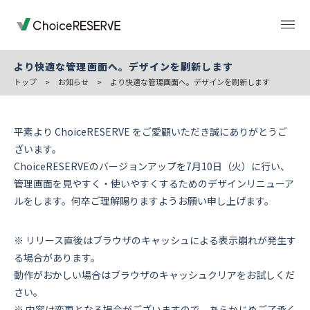
より快適な管理画面へ。デザインを刷新します
トップ
>
お知らせ
>
より快適な管理画面へ。デザインを刷新します
トップページ
料金
平素より ChoiceRESERVE をご愛顧いただき誠にありがとうご
ざいます。
機能
導入事例
ChoiceRESERVEのバージョンアップを7月10日（火）に行い、
管理画面を見やすく・使いやすくするためのデザインリニューア
ルをします。何卒ご理解賜りますようお願い申し上げます。
業種から選ぶ
デモサイト
※ リリース直後はブラウザのキャッシュによる表示崩れが発生す
る場合があります。
お役立ち情報
ご利用の流れ
動作がおかしい場合はブラウザのキャッシュクリアをお試しくだ
さい。
※ 内容は変更となる場合がございますので、あらかじめご了承く