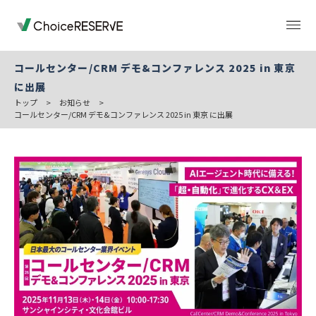
コールセンター/CRM デモ&コンファレンス 2025 in 東京
に出展
トップ
>
お知らせ
>
トップページ
料金
コールセンター/CRM デモ&コンファレンス 2025 in 東京 に出展
機能
導入事例
業種から選ぶ
デモサイト
お役立ち情報
ご利用の流れ