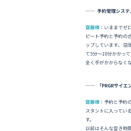
予約管理システ
齋藤様：
いままでゼ
ピート予約と予約の
ップしています。 店
て5分～10分かかっ
全く手がかからなく
「PRGRサイ
齋藤様：
予約と予約
スタントに入ってい
す。
以前はそんな空き時