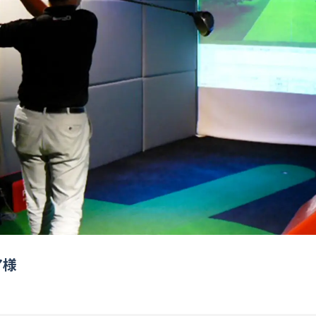
多拠点・複数管理
実績多数
料理教室
社内用途
もっと見る
ア様