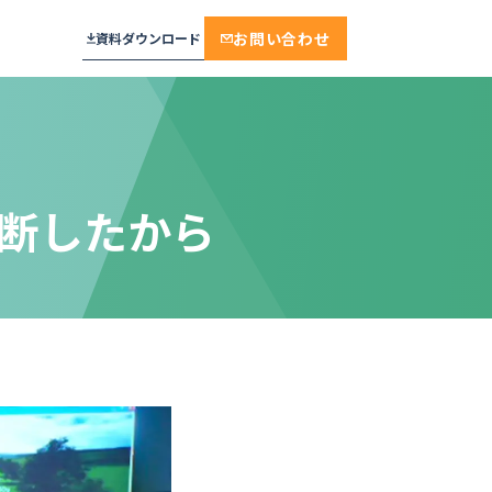
お問い合わせ
資料ダウンロード
断したから
プラン
メール通知・配信
相談・面談・手続き
見学予約
おすすめ
セキュリティ
面接・説明会・研修
工場見学
実績多数
学校・教育機関
保育施設・託児
厳しいセキュリティ基準をクリア。デ
不動産・賃貸・設備
来場予約
ンソーミュージアムが選んだ“誰もが
ンプレート
迷わない”予約システム
モデルルーム・ショールーム
モデルルーム
ジ
株式会社デンソー 様
保育
保育