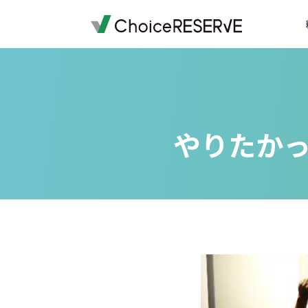
ご利用料金
機能一覧
導入事例
業種から選ぶ
デモサイトを体験する
ご利用までの流れ
お役立ち情報
資料ダウンロード一覧
オプション料金
予約サイトの準備
導入企業一覧
受付・来店体験
来店予約
お問い合わせの前に
予約システム
やりたか
おすすめ
会員・顧客管理
銀行・保険
銀行・保険
予約システムシミュレーション
実績多数
実績多数
おすす
外部連携
車検・車両メンテナンス
百貨店
おすすめ
写真スタジオ・写真館
ブライダル
もっと見る
もっと見る
退去立会いの電話対応から
スクール・レッスン
店舗を指定して予約
スメイトマネジメントが選
ご提案資料
おすすめ
ゴルフスクール
銀行・保険
実績多数
全19ページ
株式会社ハウスメイトマネジメント
ヨガ教室
英会話・語学スクール
ワクチン
一覧を見る
もっと見る
予防接種
コールバック・アフターフォロー