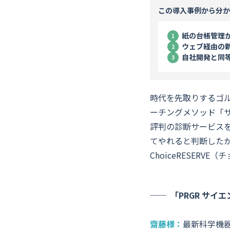
この導入事例から分か
紙の台帳管理
ウェブ経由の
自社開発と同
時代を先取りするゴル
ーチングメソッド「
評判の診断サービスを
てやれると判断した
ChoiceRESER
「PRGR サイ
齋藤様：
最新科学機器