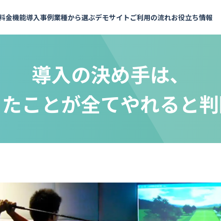
料金
機能
導入事例
業種から選ぶ
デモサイト
ご利用の流れ
お役立ち情報
導入の決め手は、
ったことが全てやれると判
よくあるご質問
予約メニュー設定
施設・会議室
API連携で予約枠を表示
予約の知恵袋
業界内トップクラスの充実したAPI
お支払いについて
料金シミュレーション
予約受付・管理
イベント・セミナー
セミナー・イベント
インサイドストーリー
パートナー
実績多数
おすすめ
おすすめ
社員メッセージ
複数拠点の管理
会議室
銀行・保険
計測・分析
イベント
金融機関
実績多数
実績多数
め
おすすめ
レンタルスペース
セミナー
セミナー
実績多数
スポーツ施設
社内研修
アウトドア用品
もっと見る
脱出！ハウ
他行での実績が信頼の証に。伊予銀行
んだ予約DX
医療・健康診断・検診
社内
が選んだ、金融機関のニーズに応える
試着・試乗・体験
施設
機能カタログ
企画書テ
予約システム
健康診断・社内健診
就活・面接
工場見学
貸会議室
実績多数
実績多数
全54ページ
全10ペー
 様
株式会社 伊予銀行 様
ワクチン接種
健康診断
観光・ガイドツアー
レンタルスペース
レッスン
ツアー・アクティビティ
フィットネス
観光
その他
ヨガ