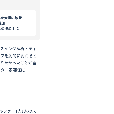
率を大幅に改善
増加
入の決め手に
いスイング解析・ティ
ルフを劇的に変えると
やりたかったことが全
ッター齋藤様に
ルファー1人1人のス