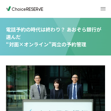
電話予約の時代は終わり？ あおぞら銀行が
選んだ
トップページ
料金
“対面×オンライン”両立の予約管理
機能
導入事例
業種から選ぶ
デモサイト
お役立ち情報
ご利用の流れ