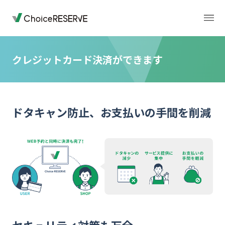
クレジットカード決済ができます
トップページ
料金
ドタキャン防止、お支払いの手間を削減
機能
導入事例
業種から選ぶ
デモサイト
お役立ち情報
ご利用の流れ